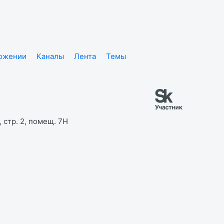
ложении
Каналы
Лента
Темы
 стр. 2, помещ. 7Н