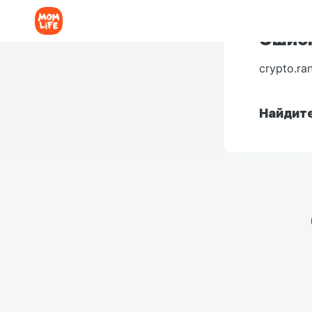
Ошибк
crypto.ra
Найдите