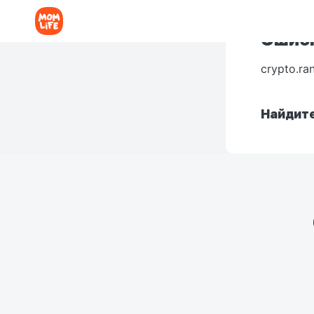
Ошибк
crypto.ra
Найдите