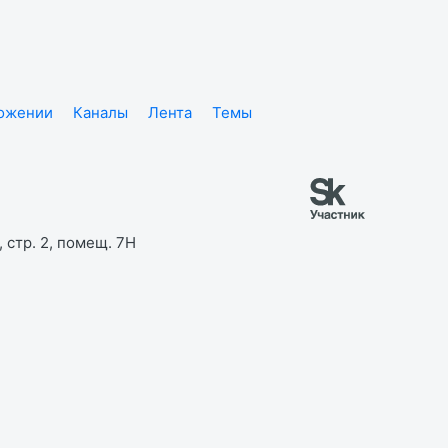
ложении
Каналы
Лента
Темы
 стр. 2, помещ. 7Н