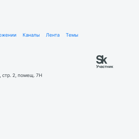
ложении
Каналы
Лента
Темы
 стр. 2, помещ. 7Н