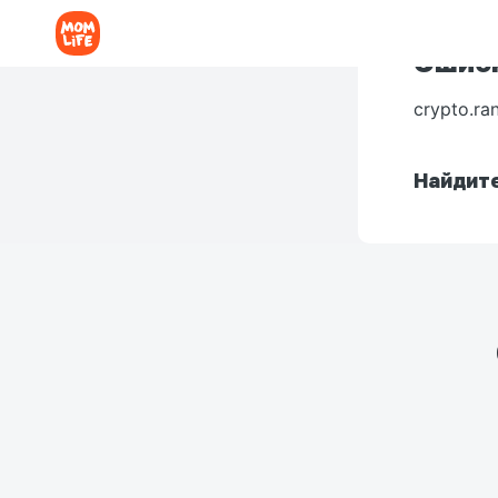
Ошибк
crypto.ra
Найдите