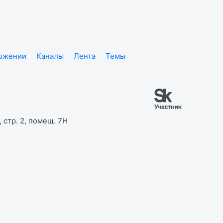
ложении
Каналы
Лента
Темы
 стр. 2, помещ. 7Н