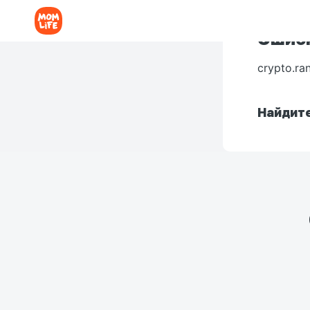
Ошибк
crypto.ra
Найдите