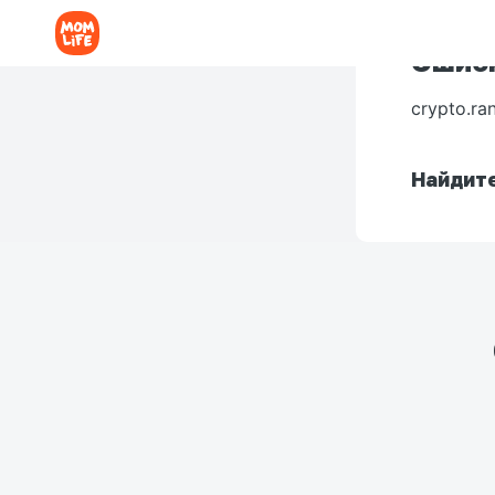
Ошибк
crypto.ra
Найдите