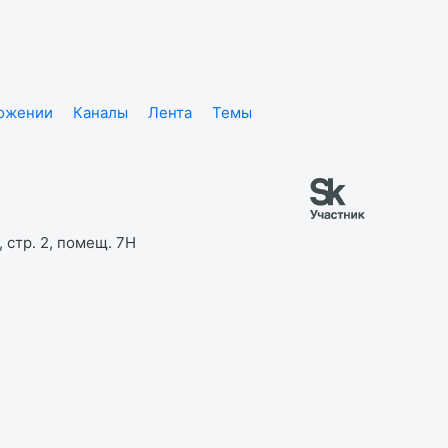
ложении
Каналы
Лента
Темы
 стр. 2, помещ. 7Н