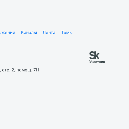
ложении
Каналы
Лента
Темы
 стр. 2, помещ. 7Н