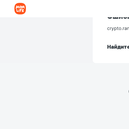
Ошибк
crypto.ra
Найдите