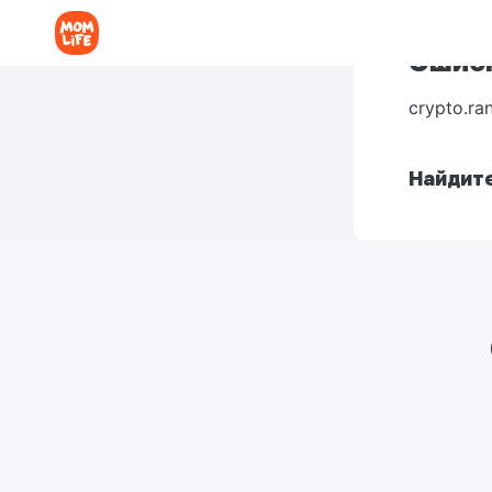
Ошибк
crypto.ra
Найдите