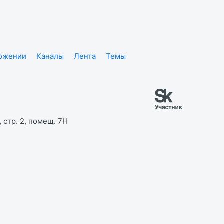
ложении
Каналы
Лента
Темы
 стр. 2, помещ. 7Н