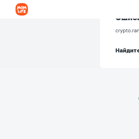
Ошибк
crypto.ra
Найдите