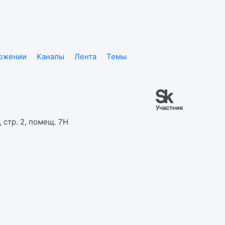
ложении
Каналы
Лента
Темы
 стр. 2, помещ. 7Н