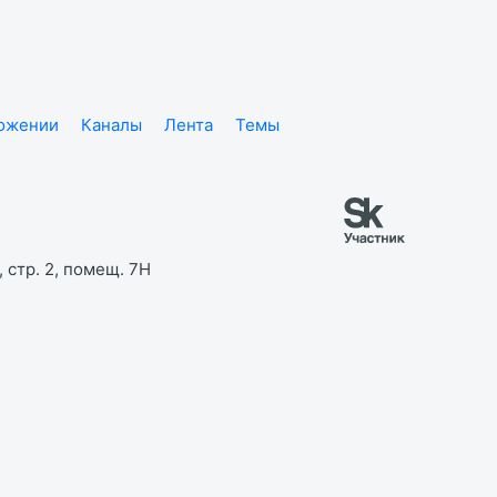
ложении
Каналы
Лента
Темы
 стр. 2, помещ. 7Н