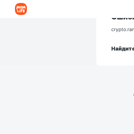
Ошибк
crypto.ra
Найдите