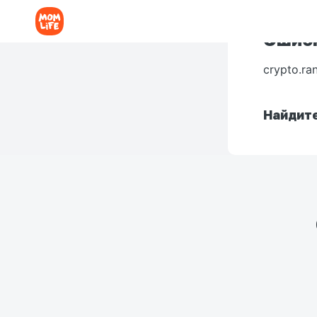
Ошибк
crypto.ra
Найдите