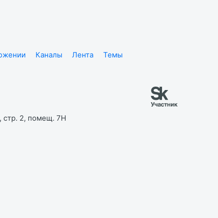
ложении
Каналы
Лента
Темы
 стр. 2, помещ. 7Н