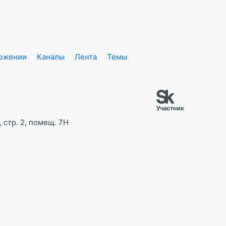
ложении
Каналы
Лента
Темы
 стр. 2, помещ. 7Н