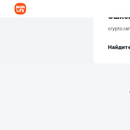
Ошибк
crypto.ra
Найдите