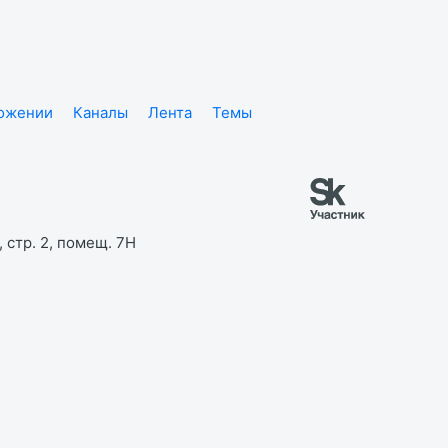
ложении
Каналы
Лента
Темы
 стр. 2, помещ. 7Н