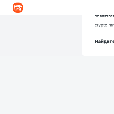
Ошибк
crypto.ra
Найдите