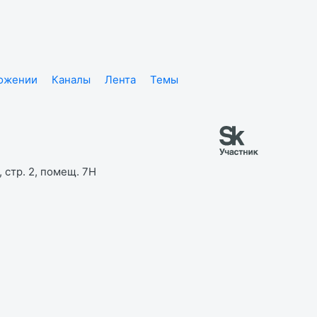
ложении
Каналы
Лента
Темы
 стр. 2, помещ. 7Н