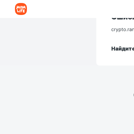
Ошибк
crypto.ra
Найдите