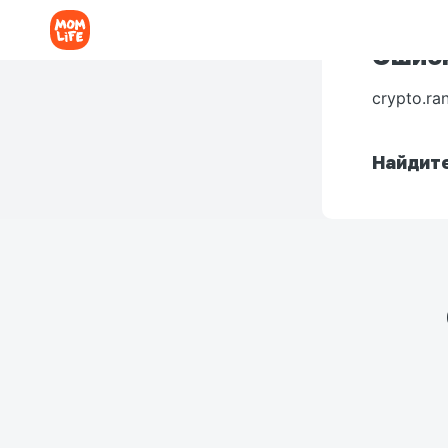
Ошибк
crypto.ra
Найдите