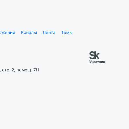
ложении
Каналы
Лента
Темы
 стр. 2, помещ. 7Н