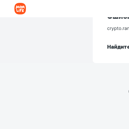
Ошибк
crypto.ra
Найдите