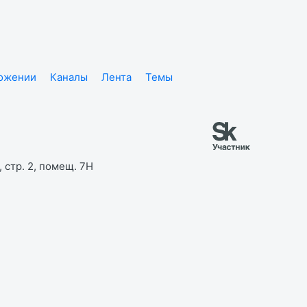
ложении
Каналы
Лента
Темы
 стр. 2, помещ. 7Н