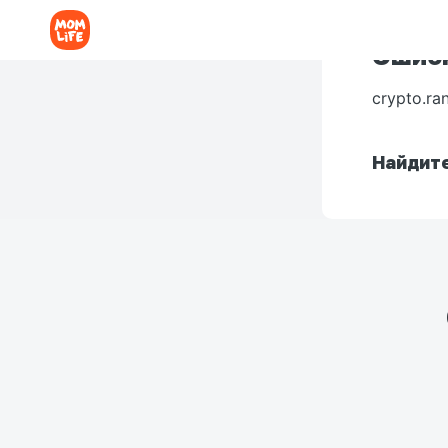
Ошибк
crypto.ra
Найдите