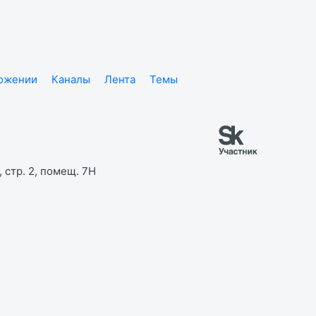
ложении
Каналы
Лента
Темы
 стр. 2, помещ. 7Н