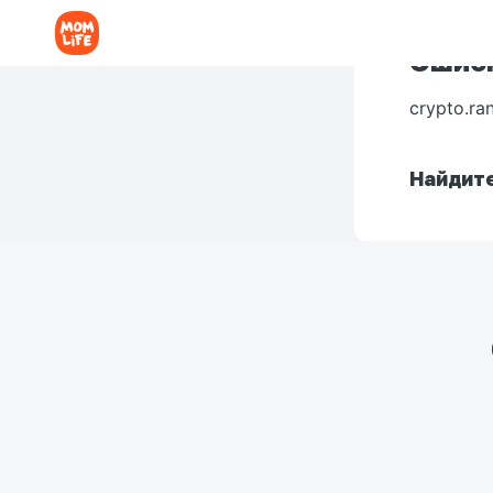
Ошибк
crypto.ra
Найдите