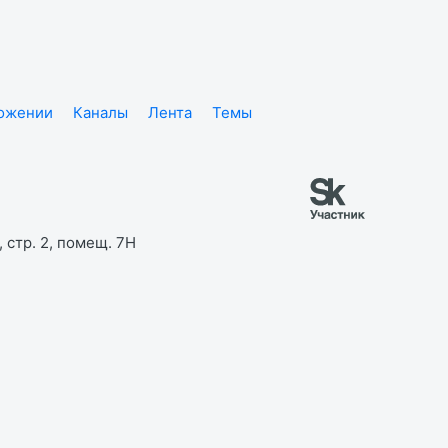
ложении
Каналы
Лента
Темы
 стр. 2, помещ. 7Н