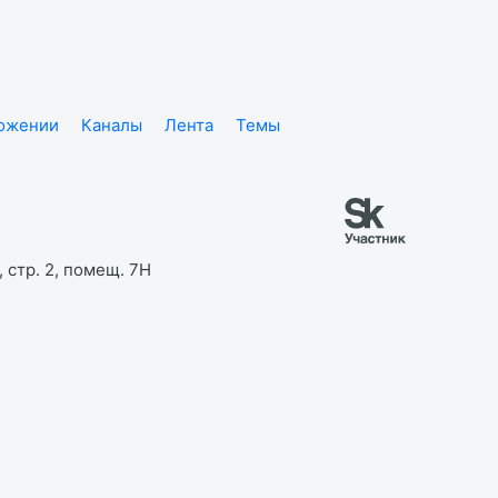
ложении
Каналы
Лента
Темы
 стр. 2, помещ. 7Н