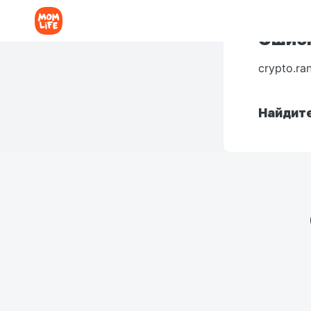
Ошибк
crypto.ra
Найдите