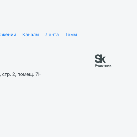
ложении
Каналы
Лента
Темы
 стр. 2, помещ. 7Н