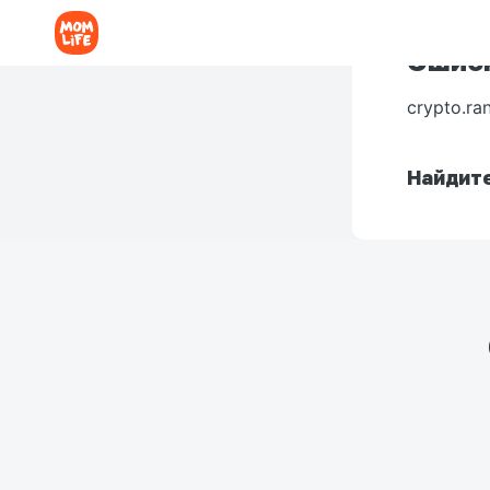
Ошибк
crypto.ra
Найдите