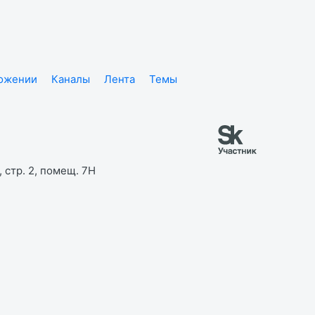
ложении
Каналы
Лента
Темы
 стр. 2, помещ. 7Н