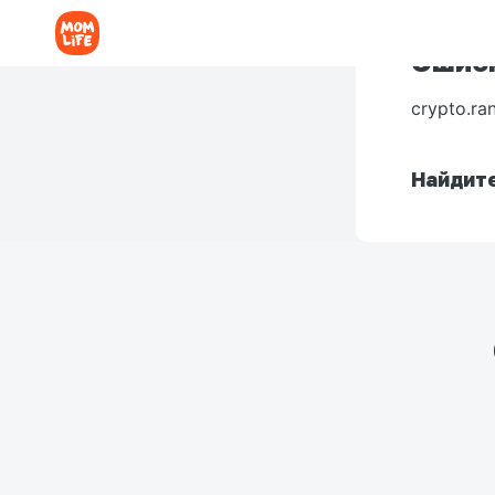
Ошибк
crypto.ra
Найдите