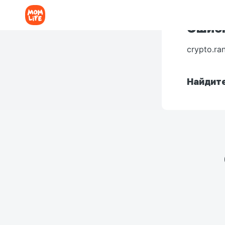
Ошибк
crypto.ra
Найдите