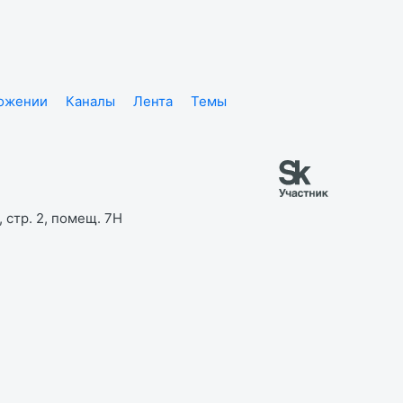
ложении
Каналы
Лента
Темы
 стр. 2, помещ. 7Н