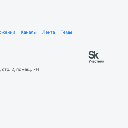
ложении
Каналы
Лента
Темы
 стр. 2, помещ. 7Н