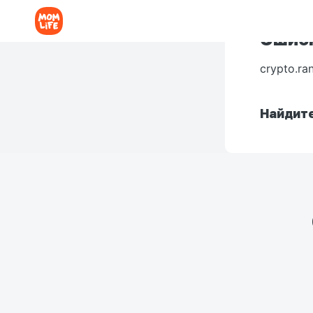
Ошибк
crypto.ra
Найдите