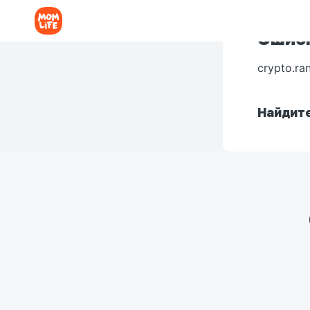
Ошибк
crypto.ra
Найдите