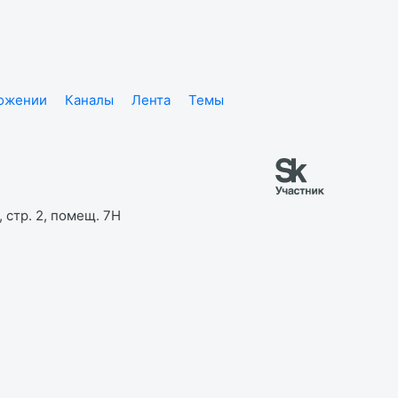
ложении
Каналы
Лента
Темы
 стр. 2, помещ. 7Н