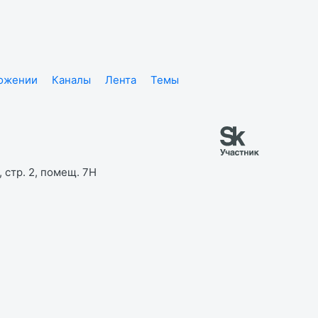
ложении
Каналы
Лента
Темы
 стр. 2, помещ. 7Н