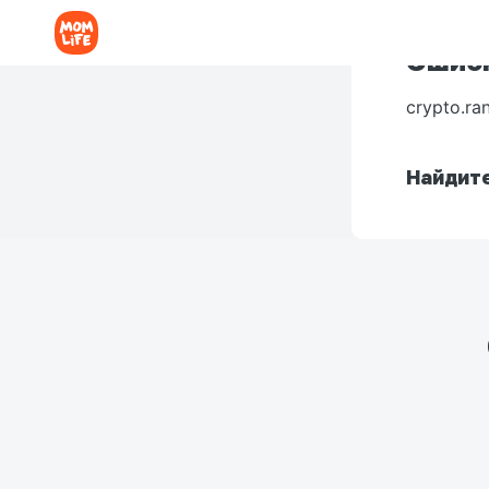
Ошибк
crypto.ra
Найдите