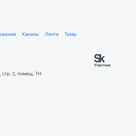
ложении
Каналы
Лента
Темы
 стр. 2, помещ. 7Н