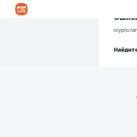
Ошибк
crypto.ra
Найдите