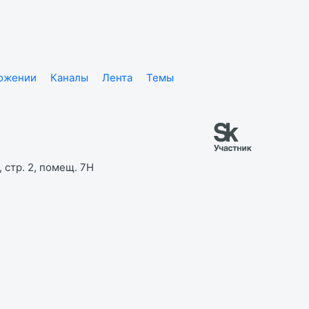
ложении
Каналы
Лента
Темы
 стр. 2, помещ. 7Н