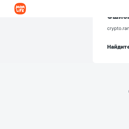
Ошибк
crypto.ra
Найдите