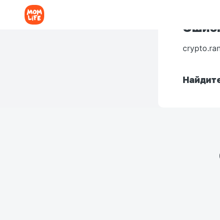
Ошибк
crypto.ra
Найдите