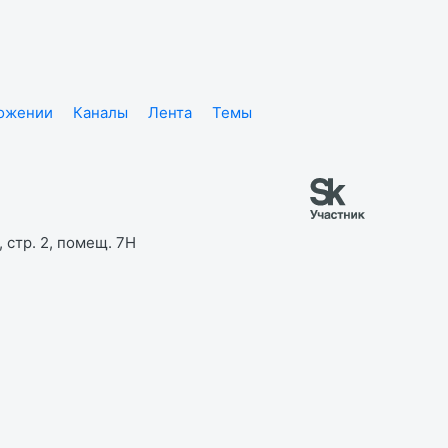
ложении
Каналы
Лента
Темы
 стр. 2, помещ. 7Н