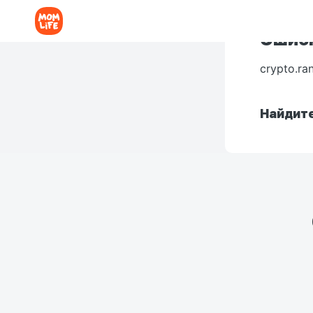
Ошибк
crypto.ra
Найдите