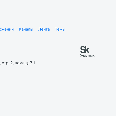
ложении
Каналы
Лента
Темы
 стр. 2, помещ. 7Н