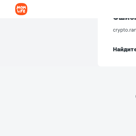
Ошибк
crypto.ra
Найдите