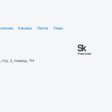
ложении
Каналы
Лента
Темы
 стр. 2, помещ. 7Н