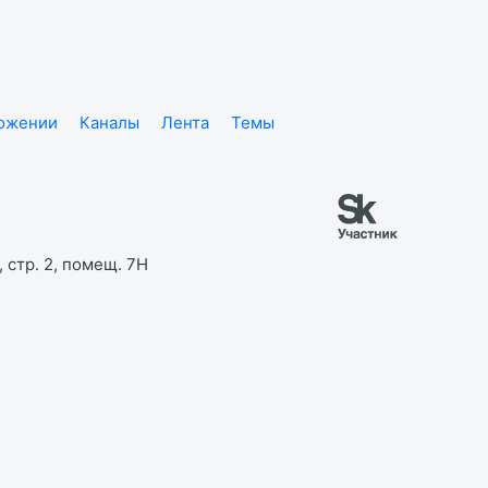
ложении
Каналы
Лента
Темы
 стр. 2, помещ. 7Н