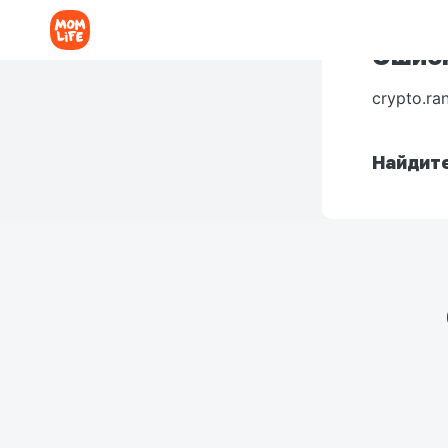
Ошибк
crypto.ra
Найдите