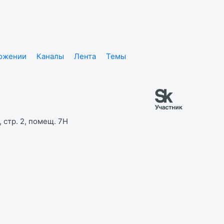
ложении
Каналы
Лента
Темы
 стр. 2, помещ. 7Н