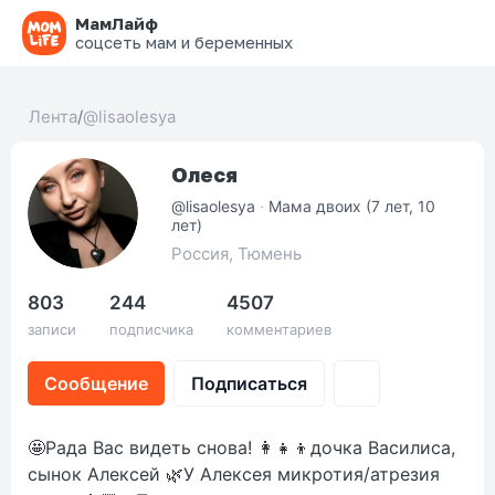
МамЛайф
соцсеть мам и беременных
Лента
/
@lisaolesya
Олеся
@lisaolesya
·
Мама двоих (7 лет, 10
лет)
Россия, Тюмень
803
244
4507
записи
подписчика
комментариев
Сообщение
Подписаться
🤩Рада Вас видеть снова! 👩‍👧‍👦дочка Василиса,
сынок Алексей 🌿У Алексея микротия/атрезия