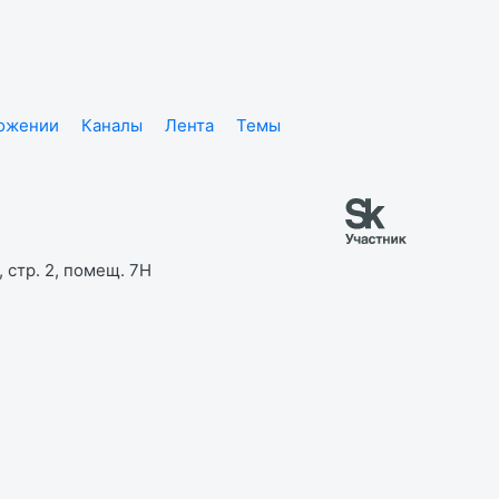
ложении
Каналы
Лента
Темы
 стр. 2, помещ. 7Н