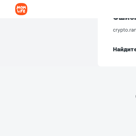
Ошибк
crypto.ra
Найдите