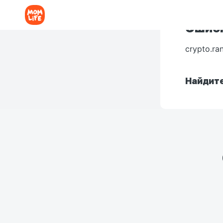
Ошибк
crypto.ra
Найдите