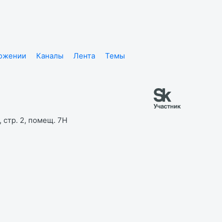
ложении
Каналы
Лента
Темы
 стр. 2, помещ. 7Н