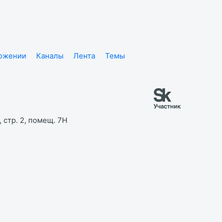
ложении
Каналы
Лента
Темы
 стр. 2, помещ. 7Н