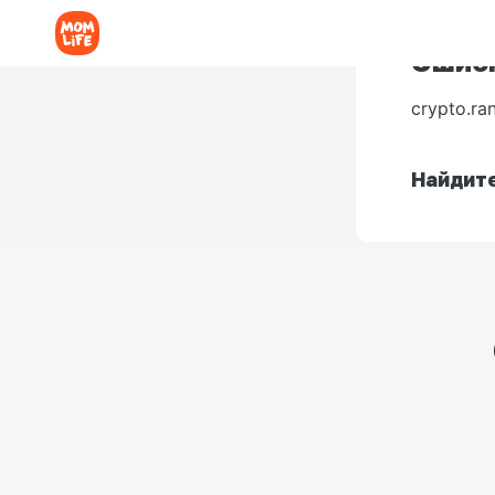
Ошибк
crypto.ra
Найдите