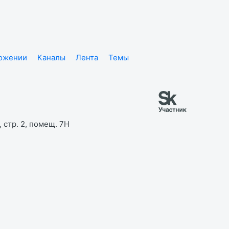
ложении
Каналы
Лента
Темы
 стр. 2, помещ. 7Н