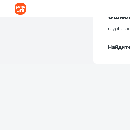
Ошибк
crypto.ra
Найдите