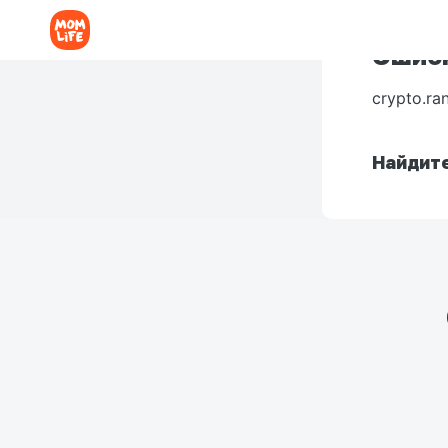
Ошибк
crypto.ra
Найдите