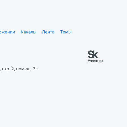
ложении
Каналы
Лента
Темы
 стр. 2, помещ. 7Н