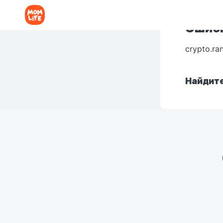
Ошибк
crypto.ra
Найдите