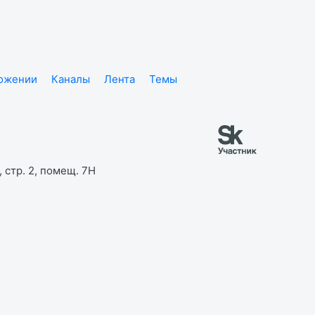
ложении
Каналы
Лента
Темы
 стр. 2, помещ. 7Н