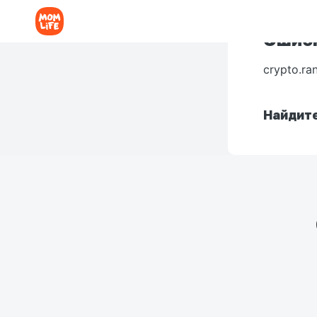
Ошибк
crypto.ra
Найдите