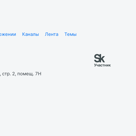
ложении
Каналы
Лента
Темы
 стр. 2, помещ. 7Н