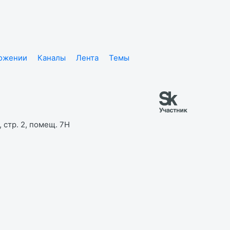
ложении
Каналы
Лента
Темы
 стр. 2, помещ. 7Н