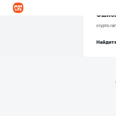
Ошибк
crypto.ra
Найдите