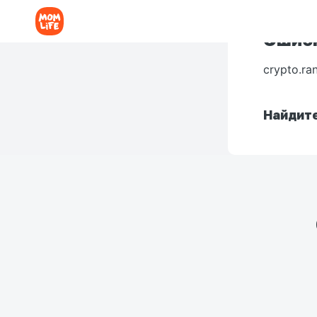
Ошибк
crypto.ra
Найдите