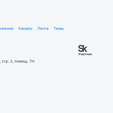
ложении
Каналы
Лента
Темы
 стр. 2, помещ. 7Н