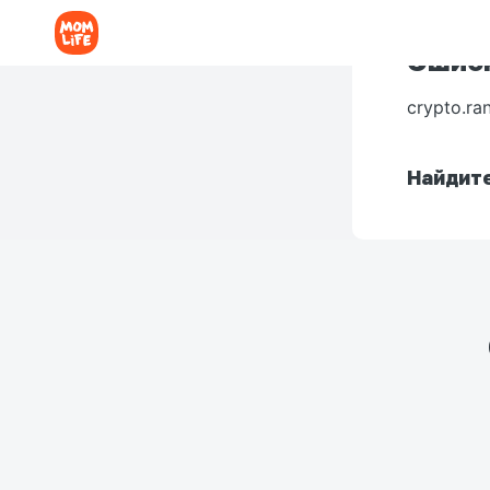
Ошибк
crypto.ra
Найдите