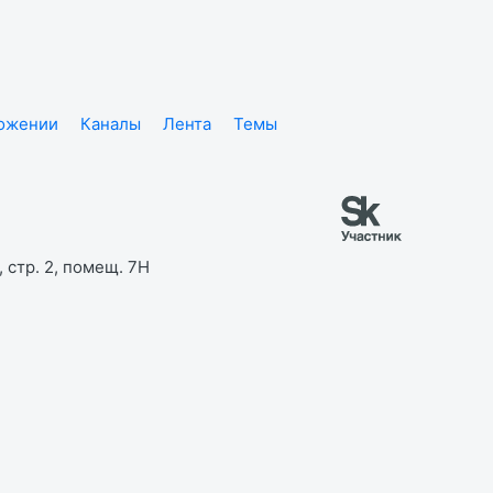
ложении
Каналы
Лента
Темы
 стр. 2, помещ. 7Н