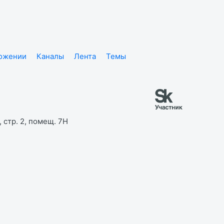
ложении
Каналы
Лента
Темы
 стр. 2, помещ. 7Н