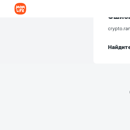
Ошибк
crypto.ra
Найдите