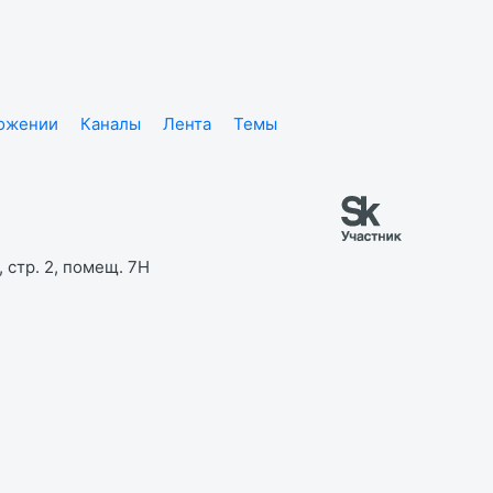
ложении
Каналы
Лента
Темы
 стр. 2, помещ. 7Н