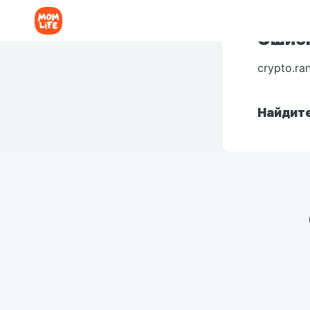
Ошибк
crypto.ra
Найдите