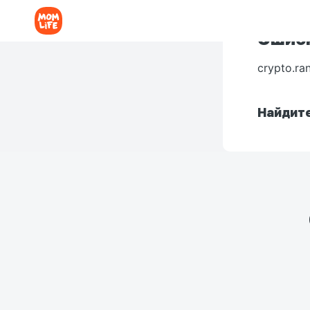
Ошибк
crypto.ra
Найдите