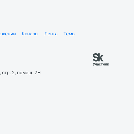
ложении
Каналы
Лента
Темы
 стр. 2, помещ. 7Н