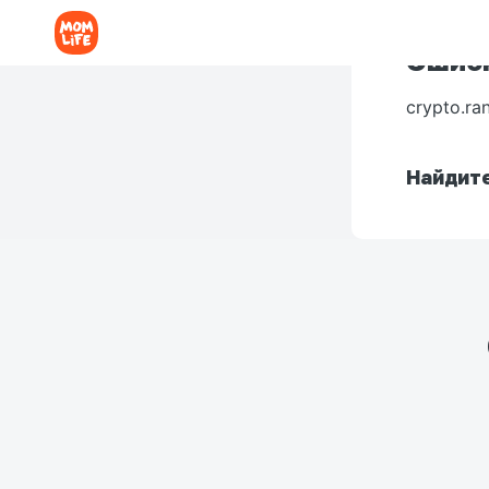
Ошибк
crypto.ra
Найдите