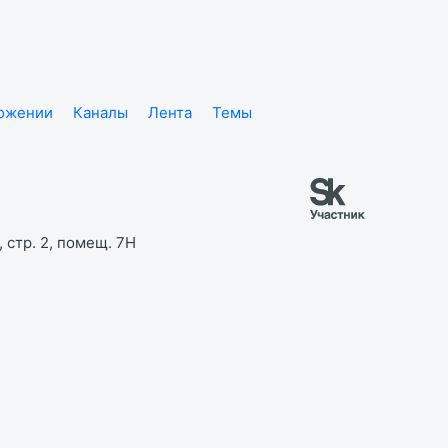
ложении
Каналы
Лента
Темы
 стр. 2, помещ. 7Н