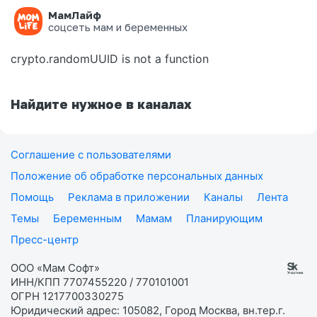
МамЛайф
Ошибка на странице
соцсеть мам и беременных
crypto.randomUUID is not a function
Найдите нужное в каналах
Соглашение с пользователями
Положение об обработке персональных данных
Помощь
Реклама в приложении
Каналы
Лента
Темы
Беременным
Мамам
Планирующим
Пресс-центр
ООО «Мам Софт»
ИНН/КПП 7707455220 / 770101001
ОГРН 1217700330275
Юридический адрес: 105082, Город Москва, вн.тер.г.