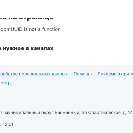
а на странице
ndomUUID is not a function
 нужное в каналах
работке персональных данных
Помощь
Реклама в при
центр
г. муниципальный округ Басманный, пл Спартаковская, д. 14,
 12.01