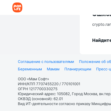
Ошибк
crypto.ra
Найдите
Соглашение с пользователями
Положение об об
Беременным
Мамам
Планирующим
Пресс-
ООО «Мам Софт»
ИНН/КПП 7707455220 / 770101001
ОГРН 1217700330275
Юридический адрес: 105082, Город Москва, вн.тер.
ОКВЭД (основной): 62.01
Вид ИТ-деятельности согласно приказу Минцифры: