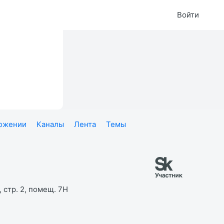
Войти
ложении
Каналы
Лента
Темы
 стр. 2, помещ. 7Н