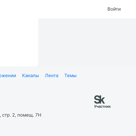
Войти
ложении
Каналы
Лента
Темы
 стр. 2, помещ. 7Н