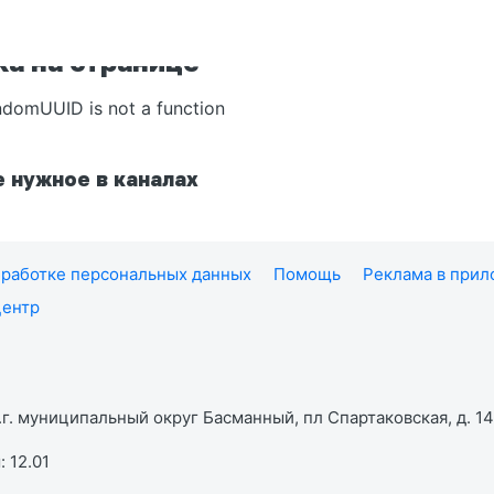
а на странице
ndomUUID is not a function
 нужное в каналах
работке персональных данных
Помощь
Реклама в при
центр
г. муниципальный округ Басманный, пл Спартаковская, д. 14,
 12.01