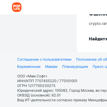
Ошибк
crypto.ra
Найдите
Соглашение с пользователями
Положение об об
Беременным
Мамам
Планирующим
Пресс-
ООО «Мам Софт»
ИНН/КПП 7707455220 / 770101001
ОГРН 1217700330275
Юридический адрес: 105082, Город Москва, вн.тер.
ОКВЭД (основной): 62.01
Вид ИТ-деятельности согласно приказу Минцифры: