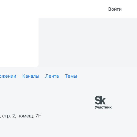
Войти
ложении
Каналы
Лента
Темы
 стр. 2, помещ. 7Н