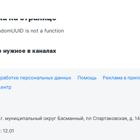
а на странице
ndomUUID is not a function
 нужное в каналах
работке персональных данных
Помощь
Реклама в при
центр
г. муниципальный округ Басманный, пл Спартаковская, д. 14,
 12.01